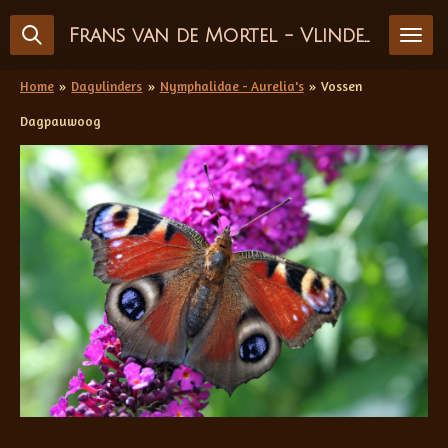
Ga
Frans van de Mortel - Vlinderfotografie
direct
naar
de
Home
»
Dagvlinders
»
Nymphalidae - Aurelia's
»
Vossen
hoofdinhoud
Dagpauwoog