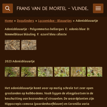
Ga
Frans van de Mortel - Vlinderfotografie
direct
naar
de
Home
»
Dagvlinders
»
Lycaenidae - Blauwtjes
»
Adonisblauwtje
hoofdinhoud
Adonisblauwtje - Polyommatus bellargus E: adonis blue D:
himmelblaue bläuling F: azuré bleu céleste
2023 Adonisblauwtje
Het adonisblauwtje komt voor op matig schrale tot zeer open
graslanden op kalkbodems. Vaak liggen de vliegplaatsen in de
beschutting van bosranden of struwelen. De waardplanten zijn
Hippocrepis comosa (paardenhoefklaver) en Coronilla varia