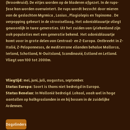
(kroonkruid). De eitjes worden op de bladeren afgezet. In de rups-
fase kan worden overwintert. De rups wordt bezocht door mieren
van de geslachten Myrmica , Lasius , Plagiolepis en Tapinoma . De
verpopping gebeurt in de strooisellaag. Het adonisblauwtje vliegt
gewoonlijk in twee generaties. Uit het zuiden van Griekenland zijn
ook populaties met een generatie bekend. Het adonisblauwtje
komt voor in grote delen van Centraal- en Z-Europa. Ontbreekt in Z-
Italië, Z-Peloponnesos, de mediterrane eilanden behalve Mallorca,
Ierland, Schotland, N-Duitsland, Scandinavië, Estland en Letland.
Vliegt van 100 tot 2000m.
Vliegtijd:
mei, juni, juli, augustus, september.
Status Europa:
Soort is thans niet bedreigd in Europa.
Status Benelux:
In Wallonië bedreigd. Lokaal, vaak wel in hoge
aantallen op kalkgraslanden in en bij bossen in de zuidelijke
Ardennen.
Dagvlinders