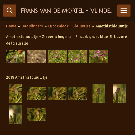
Ga
Frans van de Mortel - Vlinderfotografie
direct
naar
de
Home
»
Dagvlinders
»
Lycaenidae - Blauwtjes
»
Amethistblauwtje
hoofdinhoud
Amethistblauwtje - Zizeeria knysna E: dark grass blue F: L’azuré
de la surelle
2018 Amethistblauwtje