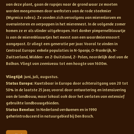
van deze plant, gaan de rupsjes naar de grond waar ze moeten
worden meegenomen door werksters van de rode steekmier
(Myrmica rubra). Ze voeden zich vervolgens van mierenlarven en
overwinteren en verpoppen in het mierennest. In de volgende zomer
komen ze er als vlinder uitgekropen. Het donker pimpernelblauwtje
is van de mierenblauwtjes het meest aan een waardmierensoort
aangepast. Er vliegt een generatie per jaar. Vooral te vinden in
Centraal Europa: enkele populaties in N-Spanje, O-Frankrijk, N-
Zwitserland, Midden- en Z-Duitsland, Z- Polen, noordelijk deel van de
Balkan. Vliegt van zeeniveau tot een hoogte van 1600m.
Vliegtijd:
juni, juli, augustus.
Status Europa:
Kwetsbaar in Europa door achteruitgang van 20 tot
50% in de laatste 25 jaar, vooral door ontwatering en intensivering
van de landbouw, maar lokaal ook door het verlaten van extensief
gebruikte landbouwgebieden.
Status Benelux:
In Nederland verdwenen en in 1990
geherintroduceerd in natuurgebied bij Den Bosch.