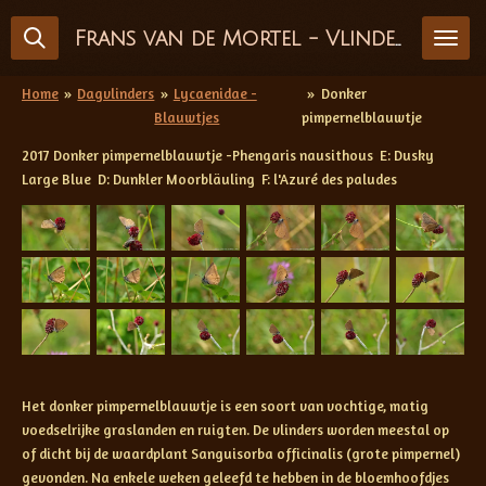
Ga
Frans van de Mortel - Vlinderfotografie
direct
naar
de
Home
»
Dagvlinders
»
Lycaenidae -
»
Donker
hoofdinhoud
Blauwtjes
pimpernelblauwtje
2017 Donker pimpernelblauwtje -Phengaris nausithous E: Dusky
Large Blue D: Dunkler Moorbläuling F: l'Azuré des paludes
Het donker pimpernelblauwtje is een soort van vochtige, matig
voedselrijke graslanden en ruigten. De vlinders worden meestal op
of dicht bij de waardplant Sanguisorba officinalis (grote pimpernel)
gevonden. Na enkele weken geleefd te hebben in de bloemhoofdjes