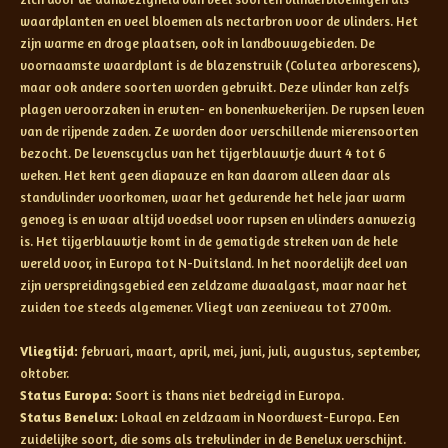
waardplanten en veel bloemen als nectarbron voor de vlinders. Het
zijn warme en droge plaatsen, ook in landbouwgebieden. De
voornaamste waardplant is de blazenstruik (Colutea arborescens),
maar ook andere soorten worden gebruikt. Deze vlinder kan zelfs
plagen veroorzaken in erwten- en bonenkwekerijen. De rupsen leven
van de rijpende zaden. Ze worden door verschillende mierensoorten
bezocht. De levenscyclus van het tijgerblauwtje duurt 4 tot 6
weken. Het kent geen diapauze en kan daarom alleen daar als
standvlinder voorkomen, waar het gedurende het hele jaar warm
genoeg is en waar altijd voedsel voor rupsen en vlinders aanwezig
is. Het tijgerblauwtje komt in de gematigde streken van de hele
wereld voor, in Europa tot N-Duitsland. In het noordelijk deel van
zijn verspreidingsgebied een zeldzame dwaalgast, maar naar het
zuiden toe steeds algemener. Vliegt van zeeniveau tot 2700m.
Vliegtijd:
februari, maart, april, mei, juni, juli, augustus, september,
oktober.
Status Europa:
Soort is thans niet bedreigd in Europa.
Status Benelux:
Lokaal en zeldzaam in Noordwest-Europa. Een
zuidelijke soort, die soms als trekvlinder in de Benelux verschijnt.