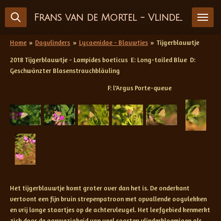
Ga
Frans van de Mortel - Vlinderfotografie
direct
naar
de
Home
»
Dagvlinders
»
Lycaenidae - Blauwtjes
»
Tijgerblauwtje
hoofdinhoud
2018 Tijgerblauwtje - Lampides boeticus E: Long-tailed Blue D:
Geschwänzter Blasenstrauchbläuling
F: l'Argus Porte-queue
Het tijgerblauwtje komt groter over dan het is. De onderkant
vertoont een fijn bruin strepenpatroon met opvallende oogvlekken
en vrij lange staartjes op de achtervleugel. Het leefgebied kenmerkt
zich door de aanwezigheid van veel soorten vlinderbloemigen als