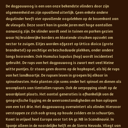
De dagpauwoog is een van onze bekendste vlinders door zijn
algemeenheid en zijn opvallend uiterlijk. Geen enkele andere
dagvlinder heeft vier opvallende oogvlekken op de bovenkant van
de vleugels. Deze soort kan in goede jaren met hoge aantallen
aanwezig zijn. De vlinder wordt veel in tuinen en parken gezien
waar hij kruidenrijke borders en bloeiende struiken opzoekt om
nectar te zuigen. Eitjes worden afgezet op Urtica dioica (grote
brandnetel) op vochtige en beschaduwde plekken, onder andere
langs bosranden. Ook Humulus lupulus (hop) wordt incidenteel
gebruikt. De rups van het dagpauwoog is zwart met veel kleine
witte puntjes. Er staan geen doorns op de kopkapsel, als bij de rups
van het landkaartje. De rupsen leven in groepen bij elkaar in
spinselnesten. Hele planten zijn soms onder het spinsel en dienen als
woonplaats van tientallen rupsen. Ook de verpopping vindt op de
waardplant plaats. Het aantal generaties is afhankelijk van de
geografische ligging en de weersomstandigheden en kan oplopen
van een tot drie. Het dagpauwoog overwintert als vlinder. Hiervoor
verstoppen ze zich ook graag op koude zolders en in schuurtjes.
Komt in vrijwel heel Europa voor tot 64 gr. NB in Scandinavië. In
Spanje alleen in de noordelijke helft en de Sierra Nevada. Vliegt van