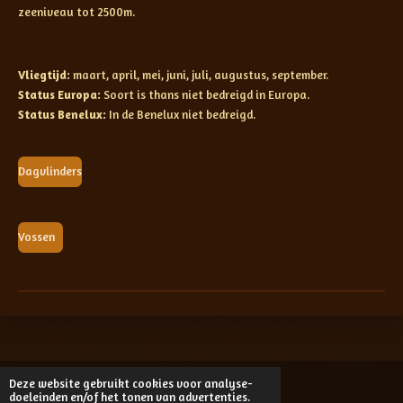
zeeniveau tot 2500m.
Vliegtijd:
maart, april, mei, juni, juli, augustus, september.
Status Europa:
Soort is thans niet bedreigd in Europa.
Status Benelux:
In de Benelux niet bedreigd.
Dagvlinders
Vossen
Deze website gebruikt cookies voor analyse-
© 2015 - 2024
Fransvandemortelvlinderfotografie.nl
doeleinden en/of het tonen van advertenties.