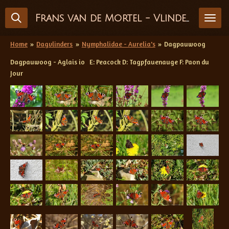
Ga
Frans van de Mortel - Vlinderfotografie
direct
naar
de
Home
»
Dagvlinders
»
Nymphalidae - Aurelia's
»
Dagpauwoog
hoofdinhoud
Dagpauwoog - Aglais io E: Peacock D: Tagpfauenauge F: Paon du
Jour