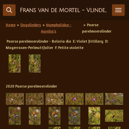
Ga
Frans van de Mortel - Vlinderfotografie
direct
naar
de
Home
»
Dagvlinders
»
Nymphalidae -
»
Paarse
hoofdinhoud
Aurelia's
parelmoervlinder
Paarse parelmoervlinder - Boloria dia E: Violet fritillary D:
Magerrasen-Perlmuttfalter F: Petite violette
2020 Paarse parelmoervlinder