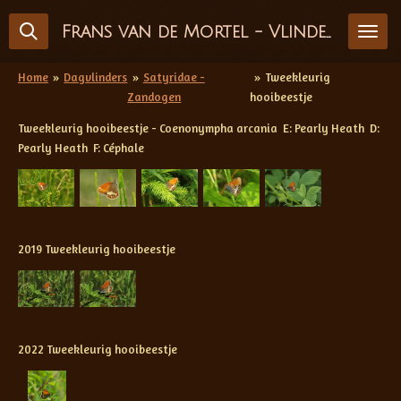
Ga
Frans van de Mortel - Vlinderfotografie
direct
naar
de
Home
»
Dagvlinders
»
Satyridae -
»
Tweekleurig
hoofdinhoud
Zandogen
hooibeestje
Tweekleurig hooibeestje - Coenonympha arcania E: Pearly Heath D:
Pearly Heath F: Céphale
2019 Tweekleurig hooibeestje
2022 Tweekleurig hooibeestje