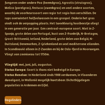
fungeren onder andere Poa (beemdgras), Agrostis (struisgras),
Melica (parelgras), Festuca (zwenkgras) en veel andere soorten,
waarbij de voorkeurssoort van regio tot regio kan verschillen. De
rups overwintert halfvolwassen in een graspol. Onderin het gras
vindt ook de verpopping plaats. Het tweekleurig hooibeestje vliegt
in een generatie per jaar. Een centraal-europese soort. Niet in Z-
Spanje, grote delen van Portugal, kust van Z-Frankrijk, N-Bretagne,
Groot-Brittannië, Ierland, Nederland, grote delen van België, N-
Duitsland, Denemarken, Z-Griekenland en veel mediterrane eilanden.
In Scandinavië alleen in Z-Zweden en bij de Oslo-Fjord in Noorwegen.
Vliegt van zeeniveau tot 1750m.
Vliegtijd:
mei, juni, juli, augustus.
Status Europa:
Soort is thans niet bedreigd in Europa.
Status Benelux:
In Nederland sinds 1988 verdwenen, in Vlaanderen
dwaalgast, in Wallonië mogelijk kwetsbaar. Dichstbijgelegen
populaties in Ardennen en Eifel.
Dagvlinders