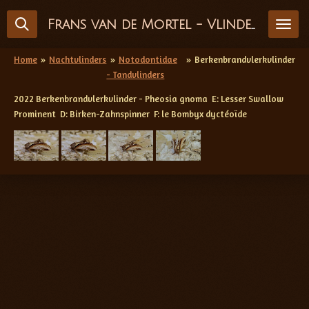
Ga
Frans van de Mortel - Vlinderfotografie
direct
naar
de
Home
»
Nachtvlinders
»
Notodontidae
»
Berkenbrandvlerkvlinder
hoofdinhoud
- Tandvlinders
2022 Berkenbrandvlerkvlinder - Pheosia gnoma E: Lesser Swallow
Prominent D: Birken-Zahnspinner F: le Bombyx dyctéoïde