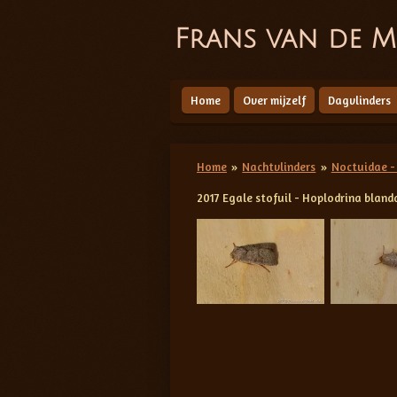
Ga
Frans van de M
direct
naar
de
hoofdinhoud
Home
Over mijzelf
Dagvlinders
Home
»
Nachtvlinders
»
Noctuidae - 
2017 Egale stofuil - Hoplodrina bland