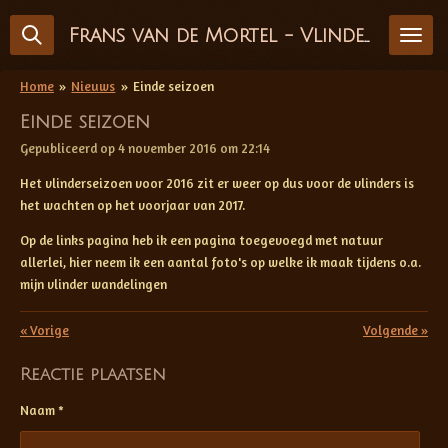
Ga
Frans van de Mortel - Vlinderfotografie
direct
naar
de
Home
»
Nieuws
»
Einde seizoen
hoofdinhoud
Einde seizoen
Gepubliceerd op 4 november 2016 om 22:14
Het vlinderseizoen voor 2016 zit er weer op dus voor de vlinders is
het wachten op het voorjaar van 2017.
Op de links pagina heb ik een pagina toegevoegd met natuur
allerlei, hier neem ik een aantal foto's op welke ik maak tijdens o.a.
mijn vlinder wandelingen
«
Vorige
Volgende
»
Reactie plaatsen
Naam *