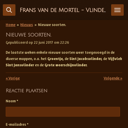
Ga
Frans van de Mortel - Vlinderfotografie
direct
naar
de
Home
»
Nieuws
»
Nieuwe soorten.
hoofdinhoud
Nieuwe soorten.
Gepubliceerd op 22 juni 2017 om 22:26
De laatste weken enkele nieuwe soorten weer toegevoegd in de
diverse mappen, o.a. het
Groentje,
de
Sint Jacobsvlinder,
de
Vijfvlek
Sint Jansvlinder
en de
Grote weerschijnvlinder.
«
Vorige
Volgende
»
Reactie plaatsen
Naam *
E-mailadres *